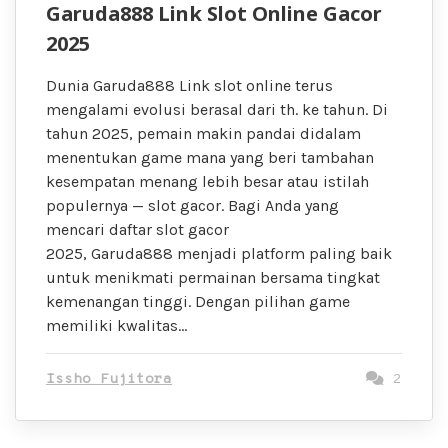
Garuda888 Link Slot Online Gacor
2025
Dunia Garuda888 Link slot online terus
mengalami evolusi berasal dari th. ke tahun. Di
tahun 2025, pemain makin pandai didalam
menentukan game mana yang beri tambahan
kesempatan menang lebih besar atau istilah
populernya — slot gacor. Bagi Anda yang
mencari daftar slot gacor
2025, Garuda888 menjadi platform paling baik
untuk menikmati permainan bersama tingkat
kemenangan tinggi. Dengan pilihan game
memiliki kwalitas…
Issho Fujitora
2