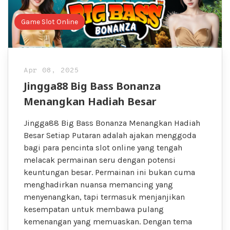
Game Slot Online
Apr 08, 2025
Jingga88 Big Bass Bonanza
Menangkan Hadiah Besar
Jingga88 Big Bass Bonanza Menangkan Hadiah
Besar Setiap Putaran adalah ajakan menggoda
bagi para pencinta slot online yang tengah
melacak permainan seru dengan potensi
keuntungan besar. Permainan ini bukan cuma
menghadirkan nuansa memancing yang
menyenangkan, tapi termasuk menjanjikan
kesempatan untuk membawa pulang
kemenangan yang memuaskan. Dengan tema