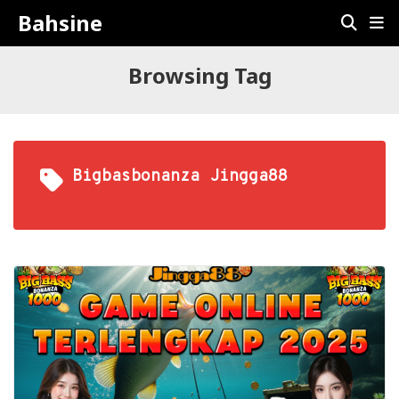
Bahsine
Browsing Tag
Bigbasbonanza Jingga88