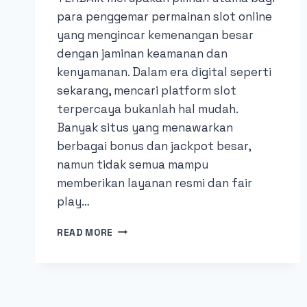
para penggemar permainan slot online
yang mengincar kemenangan besar
dengan jaminan keamanan dan
kenyamanan. Dalam era digital seperti
sekarang, mencari platform slot
terpercaya bukanlah hal mudah.
Banyak situs yang menawarkan
berbagai bonus dan jackpot besar,
namun tidak semua mampu
memberikan layanan resmi dan fair
play…
RUPIAH369
READ MORE
LINK
JACKPOT
SLOT
RESMI
TERBAIK