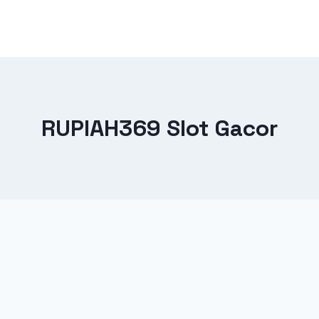
RUPIAH369 Slot Gacor