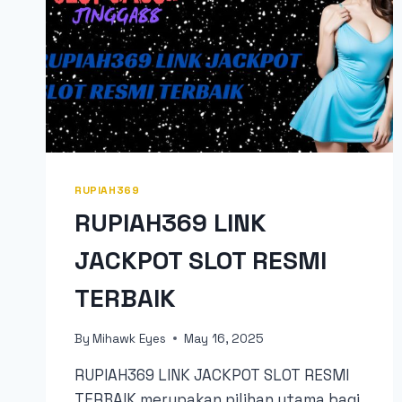
RUPIAH369
RUPIAH369 LINK
JACKPOT SLOT RESMI
TERBAIK
By
Mihawk Eyes
May 16, 2025
RUPIAH369 LINK JACKPOT SLOT RESMI
TERBAIK merupakan pilihan utama bagi