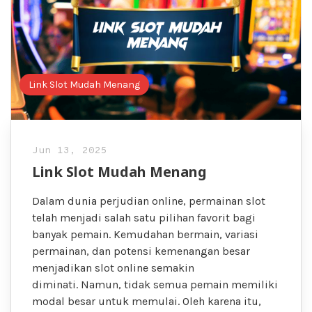
Link Slot Mudah Menang
Jun 13, 2025
Link Slot Mudah Menang
Dalam dunia perjudian online, permainan slot
telah menjadi salah satu pilihan favorit bagi
banyak pemain. Kemudahan bermain, variasi
permainan, dan potensi kemenangan besar
menjadikan slot online semakin
diminati. Namun, tidak semua pemain memiliki
modal besar untuk memulai. Oleh karena itu,