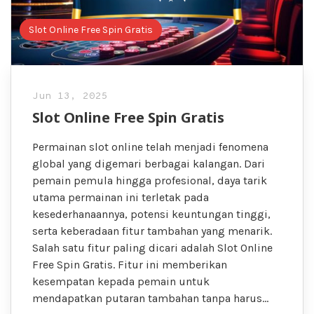
Slot Online Free Spin Gratis
Jun 13, 2025
Slot Online Free Spin Gratis
Permainan slot online telah menjadi fenomena
global yang digemari berbagai kalangan. Dari
pemain pemula hingga profesional, daya tarik
utama permainan ini terletak pada
kesederhanaannya, potensi keuntungan tinggi,
serta keberadaan fitur tambahan yang menarik.
Salah satu fitur paling dicari adalah Slot Online
Free Spin Gratis. Fitur ini memberikan
kesempatan kepada pemain untuk
mendapatkan putaran tambahan tanpa harus…