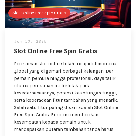
Slot Online Free Spin Gratis
Jun 13, 2025
Slot Online Free Spin Gratis
Permainan slot online telah menjadi fenomena
global yang digemari berbagai kalangan. Dari
pemain pemula hingga profesional, daya tarik
utama permainan ini terletak pada
kesederhanaannya, potensi keuntungan tinggi,
serta keberadaan fitur tambahan yang menarik.
Salah satu fitur paling dicari adalah Slot Online
Free Spin Gratis. Fitur ini memberikan
kesempatan kepada pemain untuk
mendapatkan putaran tambahan tanpa harus…